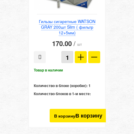
Гильзы сигаретные WATSON
"ВЕЧН
GRAY 200шт Slim ( фильтр
12+5мм)
170.00
/
шт
Количеств
Количест
Количество в блоке (коробке):
1
Количество блоков в 1-м месте:
В корзину